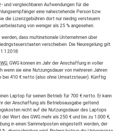
- und vergleichbaren Aufwendungen für die
hlungsempfänger eine nahestehende Person bzw.
ie die Lizenzgebühren dort nur niedrig versteuern
euerbelastung von weniger als 25 % angesehen.
t werden, dass multinationale Unternehmen über
iedrigsteuerstaaten verschieben. Die Neuregelung gilt
1.1.2018.
GWG:
GWG können im Jahr der Anschaffung in voller
h wenn sie eine Nutzungsdauer von mehreren Jahren
e bei 410 € netto (also ohne Umsatzsteuer). Künftig
nen Laptop für seinen Betrieb für 700 € netto. Er kann
ahr der Anschaffung als Betriebsausgabe geltend
gskosten nicht auf die Nutzungsdauer des Laptops
ägt der Wert des GWG mehr als 250 € und bis zu 1.000 €,
ibung in einen Sammelposten eingestellt werden, der
 20 %, abgeschrieben wird. Bislang betrug die Untergrenze