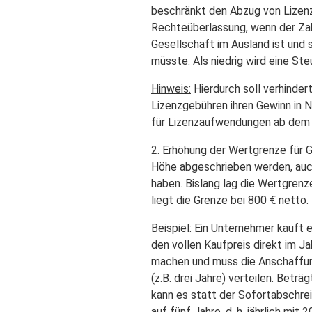
beschränkt den Abzug von Lizenz
Rechteüberlassung, wenn der Za
Gesellschaft im Ausland ist und s
müsste. Als niedrig wird eine St
Hinweis:
Hierdurch soll verhinder
Lizenzgebühren ihren Gewinn in N
für Lizenzaufwendungen ab dem 
2. Erhöhung der Wertgrenze für 
Höhe abgeschrieben werden, auc
haben. Bislang lag die Wertgrenz
liegt die Grenze bei 800 € netto.
Beispiel:
Ein Unternehmer kauft ei
den vollen Kaufpreis direkt im J
machen und muss die Anschaffun
(z.B. drei Jahre) verteilen. Betr
kann es statt der Sofortabschre
auf fünf Jahre, d. h. jährlich mit