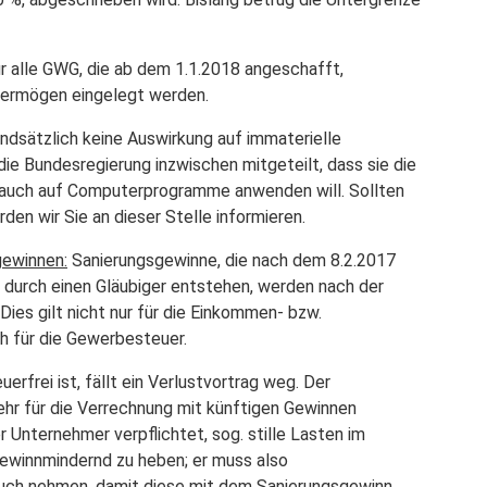
ür alle GWG, die ab dem 1.1.2018 angeschafft,
svermögen eingelegt werden.
ndsätzlich keine Auswirkung auf immaterielle
die Bundesregierung inzwischen mitgeteilt, dass sie die
l auch auf Computerprogramme anwenden will. Sollten
den wir Sie an dieser Stelle informieren.
gewinnen:
Sanierungsgewinne, die nach dem 8.2.2017
 durch einen Gläubiger entstehen, werden nach der
Dies gilt nicht nur für die Einkommen- bzw.
h für die Gewerbesteuer.
rfrei ist, fällt ein Verlustvortrag weg. Der
ehr für die Verrechnung mit künftigen Gewinnen
Unternehmer verpflichtet, sog. stille Lasten im
gewinnmindernd zu heben; er muss also
ruch nehmen, damit diese mit dem Sanierungsgewinn